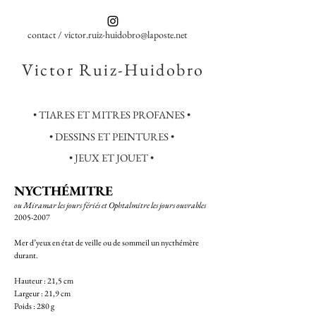
contact / victor.ruiz-huidobro@laposte.net
Victor Ruiz-Huidobro
• TIARES ET MITRES PROFANES •
• DESSINS ET PEINTURES •
• JEUX ET JOUET •
NYCTHÉMITRE
ou Miramar les jours fériés et Ophtalmitre les jours ouvrables
2005-2007
Mer d’yeux en état de veille ou de sommeil un nycthémère
durant.
Hauteur : 21,5 cm
Largeur : 21,9 cm
Poids : 280 g