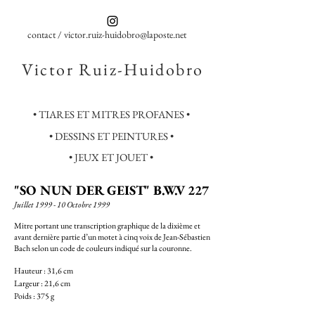
contact / victor.ruiz-huidobro@laposte.net
Victor Ruiz-Huidobro
• TIARES ET MITRES PROFANES •
• DESSINS ET PEINTURES •
• JEUX ET JOUET •
"SO NUN DER GEIST" B.W.V 227
Juillet 1999 - 10 Octobre 1999
Mitre portant une transcription graphique de la dixième et
avant dernière partie d’un motet à cinq voix de Jean-Sébastien
Bach selon un code de couleurs indiqué sur la couronne.
Hauteur : 31,6 cm
Largeur : 21,6 cm
Poids : 375 g